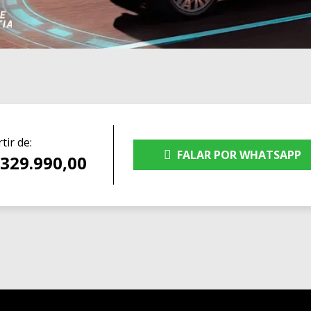
tir de:
FALAR POR WHATSAPP
 329.990,00