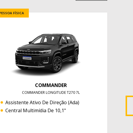
PESSOA FÍSICA
CNPJ E 
COMMANDER
COMMANDER LONGITUDE T270 7L
Assistente Ativo De Direção (ada)
Central Multimídia De 10,1"