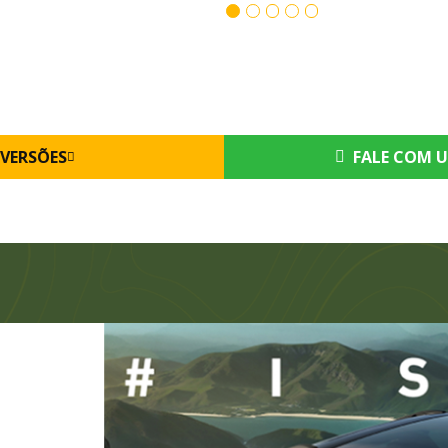
VERSÕES
FALE COM U