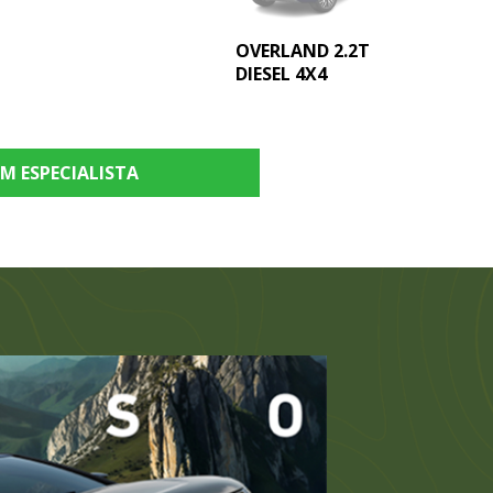
OVERLAND 2.2T
DIESEL 4X4
M ESPECIALISTA
LONGITUDE T270
7L
OVERLAND T270
MHEV